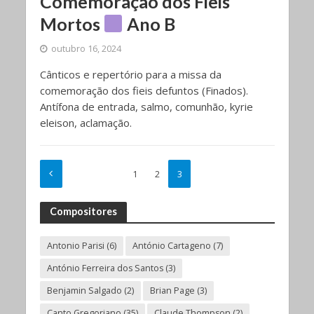
Comemoração dos Fieis
Mortos
Ano B
outubro 16, 2024
Cânticos e repertório para a missa da
comemoração dos fieis defuntos (Finados).
Antífona de entrada, salmo, comunhão, kyrie
eleison, aclamação.
1
2
3
Compositores
Antonio Parisi
(6)
António Cartageno
(7)
António Ferreira dos Santos
(3)
Benjamin Salgado
(2)
Brian Page
(3)
Canto Gregoriano
(35)
Claude Thompson
(2)