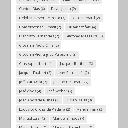
Clayton Dias
(6)
David Julien
(2)
Delphim Rezende Porto
(3)
Denis Bédard
(2)
Dom Vincenzo Cimatti
(2)
Dusan Stefani
(4)
Francisco Fernandes
(2)
Giacomo Mezzalira
(5)
Giovanni Paolo Cima
(2)
Giovanni Pierluigi da Palestrina
(3)
Giuseppe Liberto
(4)
Jacques Berthier
(3)
Jacques Faubert
(2)
Jean-Paul Lecót
(2)
Jeff Ostrowski
(7)
Joseph Gelineau
(27)
José Alves
(4)
José Weber
(7)
João Andrade Nunes
(4)
Lucien Deiss
(3)
Ludovico Grossi da Viadana
(2)
Manuel Faria
(2)
Manuel Luís
(13)
Manuel Simões
(7)
Marco Frisina
(9)
Massimo Palombella
(2)