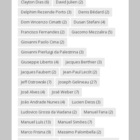
Clayton Dias
(6)
David Julien
(2)
Delphim Rezende Porto
(3)
Denis Bédard
(2)
Dom Vincenzo Cimatti
(2)
Dusan Stefani
(4)
Francisco Fernandes
(2)
Giacomo Mezzalira
(5)
Giovanni Paolo Cima
(2)
Giovanni Pierluigi da Palestrina
(3)
Giuseppe Liberto
(4)
Jacques Berthier
(3)
Jacques Faubert
(2)
Jean-Paul Lecót
(2)
Jeff Ostrowski
(7)
Joseph Gelineau
(27)
José Alves
(4)
José Weber
(7)
João Andrade Nunes
(4)
Lucien Deiss
(3)
Ludovico Grossi da Viadana
(2)
Manuel Faria
(2)
Manuel Luís
(13)
Manuel Simões
(7)
Marco Frisina
(9)
Massimo Palombella
(2)