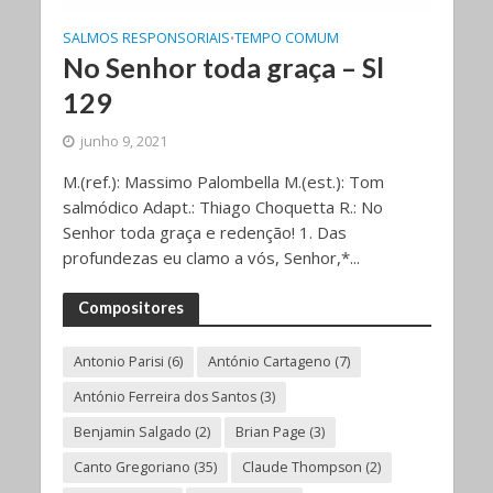
SALMOS RESPONSORIAIS
TEMPO COMUM
•
No Senhor toda graça – Sl
129
junho 9, 2021
M.(ref.): Massimo Palombella M.(est.): Tom
salmódico Adapt.: Thiago Choquetta R.: No
Senhor toda graça e redenção! 1. Das
profundezas eu clamo a vós, Senhor,*...
Compositores
Antonio Parisi
(6)
António Cartageno
(7)
António Ferreira dos Santos
(3)
Benjamin Salgado
(2)
Brian Page
(3)
Canto Gregoriano
(35)
Claude Thompson
(2)