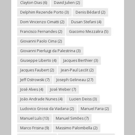
Clayton Dias
(6)
David Julien
(2)
Delphim Rezende Porto
(3)
Denis Bédard
(2)
Dom Vincenzo Cimatti
(2)
Dusan Stefani
(4)
Francisco Fernandes
(2)
Giacomo Mezzalira
(5)
Giovanni Paolo Cima
(2)
Giovanni Pierluigi da Palestrina
(3)
Giuseppe Liberto
(4)
Jacques Berthier
(3)
Jacques Faubert
(2)
Jean-Paul Lecót
(2)
Jeff Ostrowski
(7)
Joseph Gelineau
(27)
José Alves
(4)
José Weber
(7)
João Andrade Nunes
(4)
Lucien Deiss
(3)
Ludovico Grossi da Viadana
(2)
Manuel Faria
(2)
Manuel Luís
(13)
Manuel Simões
(7)
Marco Frisina
(9)
Massimo Palombella
(2)