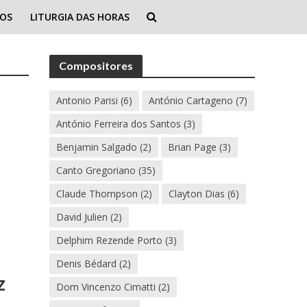
IOS
LITURGIA DAS HORAS
Compositores
Antonio Parisi
(6)
António Cartageno
(7)
António Ferreira dos Santos
(3)
Benjamin Salgado
(2)
Brian Page
(3)
Canto Gregoriano
(35)
Claude Thompson
(2)
Clayton Dias
(6)
David Julien
(2)
Delphim Rezende Porto
(3)
Denis Bédard
(2)
z
Dom Vincenzo Cimatti
(2)