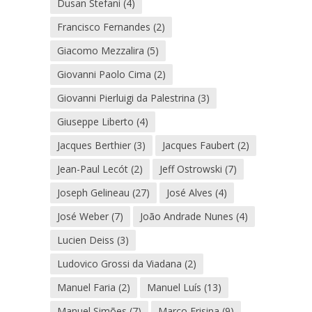
Dusan Stefani
(4)
Francisco Fernandes
(2)
Giacomo Mezzalira
(5)
Giovanni Paolo Cima
(2)
Giovanni Pierluigi da Palestrina
(3)
Giuseppe Liberto
(4)
Jacques Berthier
(3)
Jacques Faubert
(2)
Jean-Paul Lecót
(2)
Jeff Ostrowski
(7)
Joseph Gelineau
(27)
José Alves
(4)
José Weber
(7)
João Andrade Nunes
(4)
Lucien Deiss
(3)
Ludovico Grossi da Viadana
(2)
Manuel Faria
(2)
Manuel Luís
(13)
Manuel Simões
(7)
Marco Frisina
(9)