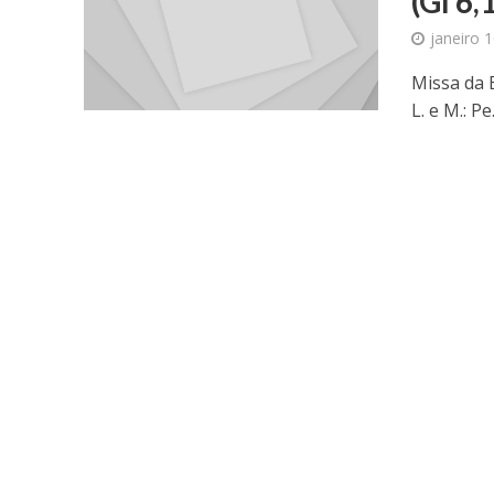
(Gl 6,
janeiro 
Missa da 
L. e M.: P