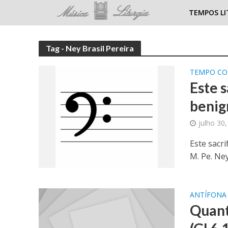
TEMPOS LI
Tag - Ney Brasil Pereira
TEMPO C
Este s
benig
julho 30
Este sacri
M. Pe. Ney
ANTÍFONA
Quant