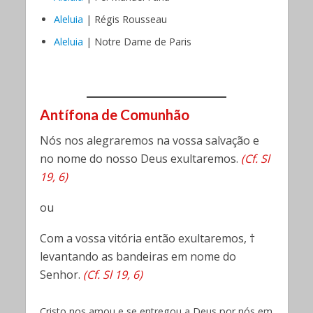
Aleluia
| Régis Rousseau
Aleluia
| Notre Dame de Paris
Antífona de
Comunhão
Nós nos alegraremos na vossa salvação e
no nome do nosso Deus exultaremos.
(Cf. Sl
19, 6)
ou
Com a vossa vitória então exultaremos, †
levantando as bandeiras em nome do
Senhor.
(Cf. Sl 19, 6)
Cristo nos amou e se entregou a Deus por nós em