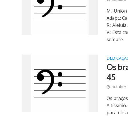
M.: Union 
Adapt.: Ca
R.: Aleluia
V.: Esta c
sempre.
DEDICAÇÃO
Os bra
45
outubro 
Os braços
Altíssimo
para nós é