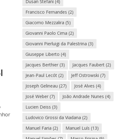
Dusan Stefani
(4)
Francisco Fernandes
(2)
Giacomo Mezzalira
(5)
Giovanni Paolo Cima
(2)
Giovanni Pierluigi da Palestrina
(3)
Giuseppe Liberto
(4)
Jacques Berthier
(3)
Jacques Faubert
(2)
l
Jean-Paul Lecót
(2)
Jeff Ostrowski
(7)
Joseph Gelineau
(27)
José Alves
(4)
José Weber
(7)
João Andrade Nunes
(4)
o
Lucien Deiss
(3)
enhor
Ludovico Grossi da Viadana
(2)
Manuel Faria
(2)
Manuel Luís
(13)
Manuel Simões
(7)
Marco Frisina
(9)