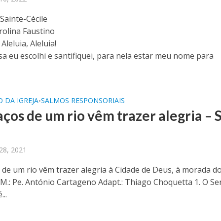
Sainte-Cécile
rolina Faustino
, Aleluia, Aleluia!
asa eu escolhi e santifiquei, para nela estar meu nome para
 DA IGREJA
SALMOS RESPONSORIAIS
•
ços de um rio vêm trazer alegria – S
28, 2021
 de um rio vêm trazer alegria à Cidade de Deus, à morada d
. M.: Pe. António Cartageno Adapt.: Thiago Choquetta 1. O S
...