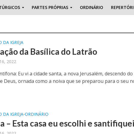
TÚRGICOS
PARTES PRÓPRIAS
ORDINÁRIO
REPERTÓR
 DA IGREJA
ação da Basílica do Latrão
16, 2022
tífona: Eu vi a cidade santa, a nova Jerusalém, descendo do
de Deus, ornada como a noiva que se preparou para o seu n
 DA IGREJA
ORDINÁRIO
•
a – Esta casa eu escolhi e santifique
16, 2022