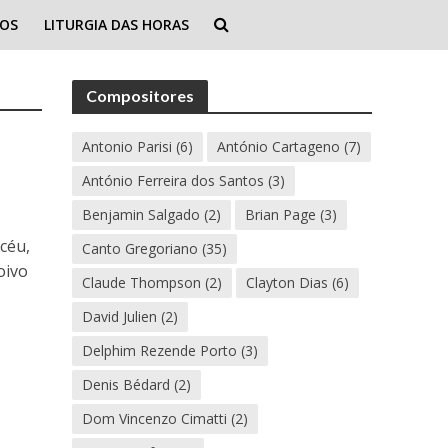
IOS
LITURGIA DAS HORAS
Compositores
Antonio Parisi
(6)
António Cartageno
(7)
António Ferreira dos Santos
(3)
Benjamin Salgado
(2)
Brian Page
(3)
 céu,
Canto Gregoriano
(35)
oivo
Claude Thompson
(2)
Clayton Dias
(6)
David Julien
(2)
Delphim Rezende Porto
(3)
Denis Bédard
(2)
i
Dom Vincenzo Cimatti
(2)