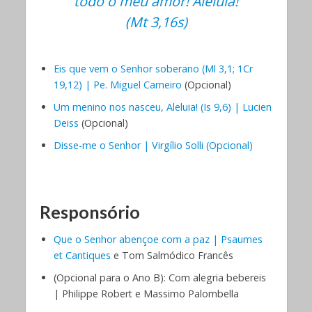
todo o meu amor! Aleluia!
(Mt 3,16s)
Eis que vem o Senhor soberano (Ml 3,1; 1Cr
19,12) | Pe. Miguel Carneiro
(Opcional)
Um menino nos nasceu, Aleluia! (Is 9,6) | Lucien
Deiss
(Opcional)
Disse-me o Senhor | Virgílio Solli (Opcional)
Responsório
Que o Senhor abençoe com a paz | Psaumes
et Cantiques
e Tom Salmódico Francês
(Opcional para o Ano B): Com alegria bebereis
| Philippe Robert e Massimo Palombella