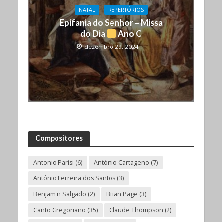
NATAL
REPERTÓRIOS
Epifania do Senhor – Missa
do Dia
Ano C
dezembro 29, 2024
Compositores
Antonio Parisi
(6)
António Cartageno
(7)
António Ferreira dos Santos
(3)
Benjamin Salgado
(2)
Brian Page
(3)
Canto Gregoriano
(35)
Claude Thompson
(2)