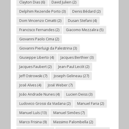
Clayton Dias
(6)
David Julien
(2)
Delphim Rezende Porto
(3)
Denis Bédard
(2)
Dom Vincenzo Cimatti
(2)
Dusan Stefani
(4)
Francisco Fernandes
(2)
Giacomo Mezzalira
(5)
Giovanni Paolo Cima
(2)
Giovanni Pierluigi da Palestrina
(3)
Giuseppe Liberto
(4)
Jacques Berthier
(3)
Jacques Faubert
(2)
Jean-Paul Lecót
(2)
Jeff Ostrowski
(7)
Joseph Gelineau
(27)
José Alves
(4)
José Weber
(7)
João Andrade Nunes
(4)
Lucien Deiss
(3)
Ludovico Grossi da Viadana
(2)
Manuel Faria
(2)
Manuel Luís
(13)
Manuel Simões
(7)
Marco Frisina
(9)
Massimo Palombella
(2)