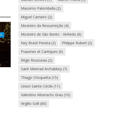
Massimo Palombella
(2)
Miguel Carneiro
(2)
Mosteiro da Ressurreição
(4)
Mosteiro de São Bento - Vinhedo
(6)
IS
Ney Brasil Pereira
(2)
Philippe Robert
(2)
Psaumes et Cantiques
(6)
Régis Rousseau
(2)
Saint Meinrad Archabbey
(7)
Thiago Choquetta
(15)
Union Sainte-Cécile
(11)
Valentino Miserachs Grau
(10)
Virgílio Solli
(60)