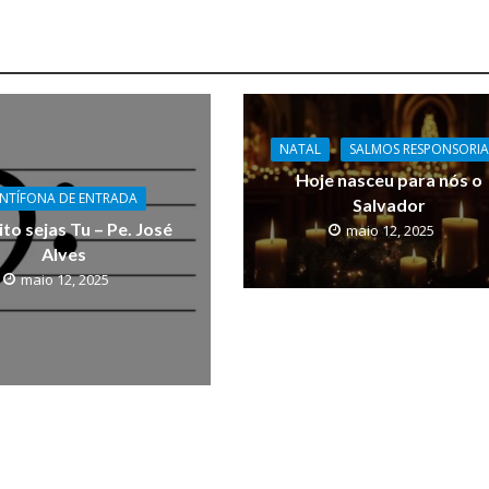
NATAL
SALMOS RESPONSORIA
Hoje nasceu para nós o
NTÍFONA DE ENTRADA
Salvador
to sejas Tu – Pe. José
maio 12, 2025
Alves
maio 12, 2025