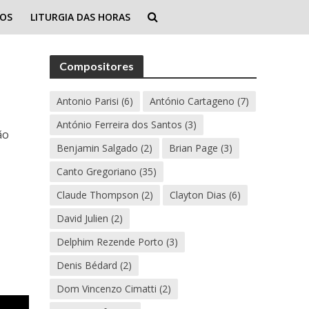
IOS
LITURGIA DAS HORAS
Compositores
Antonio Parisi
(6)
António Cartageno
(7)
António Ferreira dos Santos
(3)
ão
Benjamin Salgado
(2)
Brian Page
(3)
Canto Gregoriano
(35)
Claude Thompson
(2)
Clayton Dias
(6)
David Julien
(2)
Delphim Rezende Porto
(3)
Denis Bédard
(2)
Dom Vincenzo Cimatti
(2)