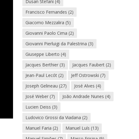
Dusan Stefani
(4)
Francisco Fernandes
(2)
Giacomo Mezzalira
(5)
Giovanni Paolo Cima
(2)
Giovanni Pierluigi da Palestrina
(3)
Giuseppe Liberto
(4)
Jacques Berthier
(3)
Jacques Faubert
(2)
Jean-Paul Lecót
(2)
Jeff Ostrowski
(7)
Joseph Gelineau
(27)
José Alves
(4)
José Weber
(7)
João Andrade Nunes
(4)
Lucien Deiss
(3)
Ludovico Grossi da Viadana
(2)
Manuel Faria
(2)
Manuel Luís
(13)
Manuel Simões
(7)
Marco Frisina
(9)