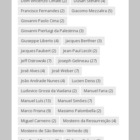
Dom Vincenzo Cimatti
(2)
Dusan Stefani
(4)
Francisco Fernandes
(2)
Giacomo Mezzalira
(5)
Giovanni Paolo Cima
(2)
Giovanni Pierluigi da Palestrina
(3)
Giuseppe Liberto
(4)
Jacques Berthier
(3)
Jacques Faubert
(2)
Jean-Paul Lecót
(2)
Jeff Ostrowski
(7)
Joseph Gelineau
(27)
José Alves
(4)
José Weber
(7)
João Andrade Nunes
(4)
Lucien Deiss
(3)
Ludovico Grossi da Viadana
(2)
Manuel Faria
(2)
Manuel Luís
(13)
Manuel Simões
(7)
Marco Frisina
(9)
Massimo Palombella
(2)
Miguel Carneiro
(2)
Mosteiro da Ressurreição
(4)
Mosteiro de São Bento - Vinhedo
(6)