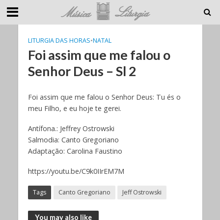
LITURGIA DAS HORAS
•
NATAL
Foi assim que me falou o
Senhor Deus – Sl 2
Foi assim que me falou o Senhor Deus: Tu és o
meu Filho, e eu hoje te gerei.
Antífona.: Jeffrey Ostrowski
Salmodia: Canto Gregoriano
Adaptação: Carolina Faustino
https://youtu.be/C9k0IIrEM7M
Tags
Canto Gregoriano
Jeff Ostrowski
You may also like