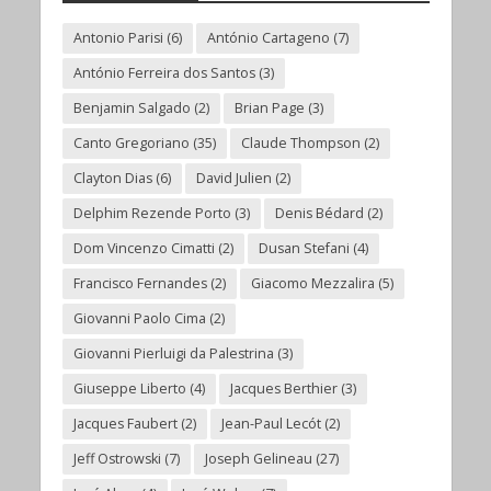
Antonio Parisi
(6)
António Cartageno
(7)
António Ferreira dos Santos
(3)
Benjamin Salgado
(2)
Brian Page
(3)
Canto Gregoriano
(35)
Claude Thompson
(2)
Clayton Dias
(6)
David Julien
(2)
Delphim Rezende Porto
(3)
Denis Bédard
(2)
Dom Vincenzo Cimatti
(2)
Dusan Stefani
(4)
Francisco Fernandes
(2)
Giacomo Mezzalira
(5)
Giovanni Paolo Cima
(2)
Giovanni Pierluigi da Palestrina
(3)
Giuseppe Liberto
(4)
Jacques Berthier
(3)
Jacques Faubert
(2)
Jean-Paul Lecót
(2)
Jeff Ostrowski
(7)
Joseph Gelineau
(27)