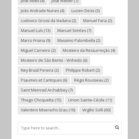
José Alves
(4)
José Weber
(7)
João Andrade Nunes
(4)
Lucien Deiss
(3)
Ludovico Grossi da Viadana
(2)
Manuel Faria
(2)
Manuel Luís
(13)
Manuel Simões
(7)
Marco Frisina
(9)
Massimo Palombella
(2)
Miguel Carneiro
(2)
Mosteiro da Ressurreição
(4)
Mosteiro de São Bento - Vinhedo
(6)
Ney Brasil Pereira
(2)
Philippe Robert
(2)
Psaumes et Cantiques
(6)
Régis Rousseau
(2)
Saint Meinrad Archabbey
(7)
Thiago Choquetta
(15)
Union Sainte-Cécile
(11)
Valentino Miserachs Grau
(10)
Virgílio Solli
(60)