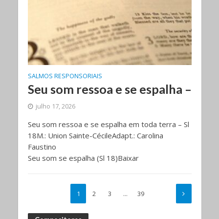
SALMOS RESPONSORIAIS
Seu som ressoa e se espalha –
julho 17, 2026
Seu som ressoa e se espalha em toda terra – Sl
18M.: Union Sainte-CécileAdapt.: Carolina
Faustino
Seu som se espalha (Sl 18)Baixar
1
2
3
…
39