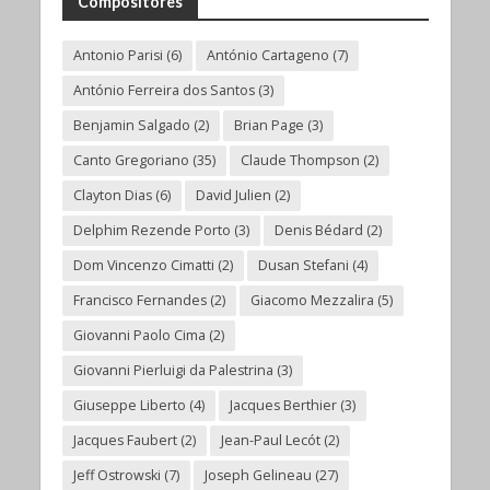
Compositores
Antonio Parisi
(6)
António Cartageno
(7)
António Ferreira dos Santos
(3)
Benjamin Salgado
(2)
Brian Page
(3)
Canto Gregoriano
(35)
Claude Thompson
(2)
Clayton Dias
(6)
David Julien
(2)
Delphim Rezende Porto
(3)
Denis Bédard
(2)
Dom Vincenzo Cimatti
(2)
Dusan Stefani
(4)
Francisco Fernandes
(2)
Giacomo Mezzalira
(5)
Giovanni Paolo Cima
(2)
Giovanni Pierluigi da Palestrina
(3)
Giuseppe Liberto
(4)
Jacques Berthier
(3)
Jacques Faubert
(2)
Jean-Paul Lecót
(2)
Jeff Ostrowski
(7)
Joseph Gelineau
(27)