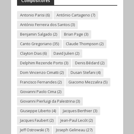
Compositores
Antonio Parisi
(6)
António Cartageno
(7)
António Ferreira dos Santos
(3)
Benjamin Salgado
(2)
Brian Page
(3)
Canto Gregoriano
(35)
Claude Thompson
(2)
Clayton Dias
(6)
David Julien
(2)
Delphim Rezende Porto
(3)
Denis Bédard
(2)
Dom Vincenzo Cimatti
(2)
Dusan Stefani
(4)
Francisco Fernandes
(2)
Giacomo Mezzalira
(5)
Giovanni Paolo Cima
(2)
Giovanni Pierluigi da Palestrina
(3)
Giuseppe Liberto
(4)
Jacques Berthier
(3)
Jacques Faubert
(2)
Jean-Paul Lecót
(2)
Jeff Ostrowski
(7)
Joseph Gelineau
(27)