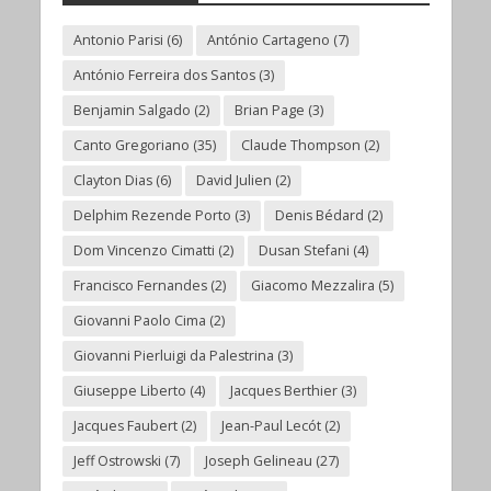
Antonio Parisi
(6)
António Cartageno
(7)
António Ferreira dos Santos
(3)
Benjamin Salgado
(2)
Brian Page
(3)
Canto Gregoriano
(35)
Claude Thompson
(2)
Clayton Dias
(6)
David Julien
(2)
Delphim Rezende Porto
(3)
Denis Bédard
(2)
Dom Vincenzo Cimatti
(2)
Dusan Stefani
(4)
Francisco Fernandes
(2)
Giacomo Mezzalira
(5)
Giovanni Paolo Cima
(2)
Giovanni Pierluigi da Palestrina
(3)
Giuseppe Liberto
(4)
Jacques Berthier
(3)
Jacques Faubert
(2)
Jean-Paul Lecót
(2)
Jeff Ostrowski
(7)
Joseph Gelineau
(27)