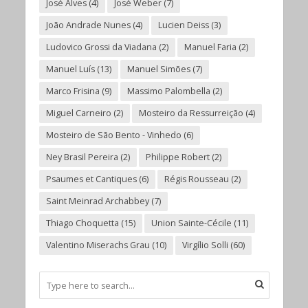
José Alves
(4)
José Weber
(7)
João Andrade Nunes
(4)
Lucien Deiss
(3)
Ludovico Grossi da Viadana
(2)
Manuel Faria
(2)
Manuel Luís
(13)
Manuel Simões
(7)
Marco Frisina
(9)
Massimo Palombella
(2)
Miguel Carneiro
(2)
Mosteiro da Ressurreição
(4)
Mosteiro de São Bento - Vinhedo
(6)
Ney Brasil Pereira
(2)
Philippe Robert
(2)
Psaumes et Cantiques
(6)
Régis Rousseau
(2)
Saint Meinrad Archabbey
(7)
Thiago Choquetta
(15)
Union Sainte-Cécile
(11)
Valentino Miserachs Grau
(10)
Virgílio Solli
(60)