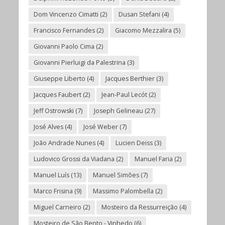
Dom Vincenzo Cimatti
(2)
Dusan Stefani
(4)
Francisco Fernandes
(2)
Giacomo Mezzalira
(5)
Giovanni Paolo Cima
(2)
Giovanni Pierluigi da Palestrina
(3)
Giuseppe Liberto
(4)
Jacques Berthier
(3)
Jacques Faubert
(2)
Jean-Paul Lecót
(2)
Jeff Ostrowski
(7)
Joseph Gelineau
(27)
José Alves
(4)
José Weber
(7)
João Andrade Nunes
(4)
Lucien Deiss
(3)
Ludovico Grossi da Viadana
(2)
Manuel Faria
(2)
Manuel Luís
(13)
Manuel Simões
(7)
Marco Frisina
(9)
Massimo Palombella
(2)
Miguel Carneiro
(2)
Mosteiro da Ressurreição
(4)
Mosteiro de São Bento - Vinhedo
(6)