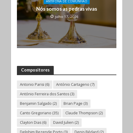
ANTÍFONA DE COMUNHÃO
Nós somos as pedras vivas
julho 17, 2026
Compositores
Antonio Parisi
(6)
António Cartageno
(7)
António Ferreira dos Santos
(3)
Benjamin Salgado
(2)
Brian Page
(3)
Canto Gregoriano
(35)
Claude Thompson
(2)
Clayton Dias
(6)
David Julien
(2)
Delphim Rezende Porto
(3)
Denis Bédard
(2)