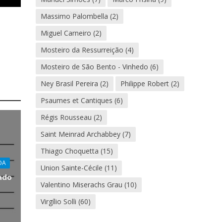
Massimo Palombella
(2)
Miguel Carneiro
(2)
Mosteiro da Ressurreição
(4)
Mosteiro de São Bento - Vinhedo
(6)
Ney Brasil Pereira
(2)
Philippe Robert
(2)
Psaumes et Cantiques
(6)
Régis Rousseau
(2)
Saint Meinrad Archabbey
(7)
Thiago Choquetta
(15)
OA
Union Sainte-Cécile
(11)
ado
Valentino Miserachs Grau
(10)
Virgílio Solli
(60)