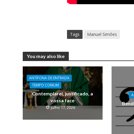
Tags
Manuel Simões
You may also like
ANTÍFONA DE ENTRADA
TEMPO COMUM
Contemplarei, justificado, a
A
vossa face
Bendi
julho 17, 2026