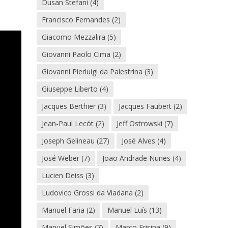
Dusan Stefani
(4)
Francisco Fernandes
(2)
Giacomo Mezzalira
(5)
Giovanni Paolo Cima
(2)
Giovanni Pierluigi da Palestrina
(3)
Giuseppe Liberto
(4)
Jacques Berthier
(3)
Jacques Faubert
(2)
Jean-Paul Lecót
(2)
Jeff Ostrowski
(7)
Joseph Gelineau
(27)
José Alves
(4)
José Weber
(7)
João Andrade Nunes
(4)
Lucien Deiss
(3)
Ludovico Grossi da Viadana
(2)
Manuel Faria
(2)
Manuel Luís
(13)
Manuel Simões
(7)
Marco Frisina
(9)