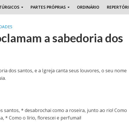
TÚRGICOS
PARTES PRÓPRIAS
ORDINÁRIO
REPERTÓR
DADES
oclamam a sabedoria dos
ia dos santos, e a Igreja canta seus louvores, o seu nome
ia.
s santos, * desabrochai como a roseira, junto ao rio! Como
, * Como o lírio, florescei e perfumai!