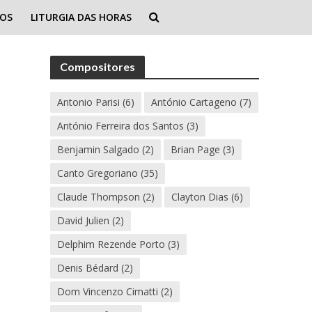
IOS
LITURGIA DAS HORAS
Compositores
Antonio Parisi
(6)
António Cartageno
(7)
António Ferreira dos Santos
(3)
Benjamin Salgado
(2)
Brian Page
(3)
Canto Gregoriano
(35)
Claude Thompson
(2)
Clayton Dias
(6)
David Julien
(2)
Delphim Rezende Porto
(3)
Denis Bédard
(2)
Dom Vincenzo Cimatti
(2)