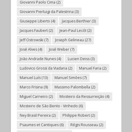
Giovanni Paolo Cima
(2)
Giovanni Pierluigi da Palestrina
(3)
Giuseppe Liberto
(4)
Jacques Berthier
(3)
Jacques Faubert
(2)
Jean-Paul Lecót
(2)
Jeff Ostrowski
(7)
Joseph Gelineau
(27)
José Alves
(4)
José Weber
(7)
João Andrade Nunes
(4)
Lucien Deiss
(3)
Ludovico Grossi da Viadana
(2)
Manuel Faria
(2)
Manuel Luís
(13)
Manuel Simões
(7)
Marco Frisina
(9)
Massimo Palombella
(2)
Miguel Carneiro
(2)
Mosteiro da Ressurreição
(4)
Mosteiro de São Bento - Vinhedo
(6)
Ney Brasil Pereira
(2)
Philippe Robert
(2)
Psaumes et Cantiques
(6)
Régis Rousseau
(2)