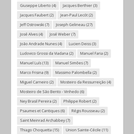
Giuseppe Liberto
(4)
Jacques Berthier
(3)
Jacques Faubert
(2)
Jean-Paul Lecót
(2)
Jeff Ostrowski
(7)
Joseph Gelineau
(27)
José Alves
(4)
José Weber
(7)
João Andrade Nunes
(4)
Lucien Deiss
(3)
Ludovico Grossi da Viadana
(2)
Manuel Faria
(2)
Manuel Luís
(13)
Manuel Simões
(7)
Marco Frisina
(9)
Massimo Palombella
(2)
Miguel Carneiro
(2)
Mosteiro da Ressurreição
(4)
Mosteiro de São Bento - Vinhedo
(6)
Ney Brasil Pereira
(2)
Philippe Robert
(2)
Psaumes et Cantiques
(6)
Régis Rousseau
(2)
Saint Meinrad Archabbey
(7)
Thiago Choquetta
(15)
Union Sainte-Cécile
(11)