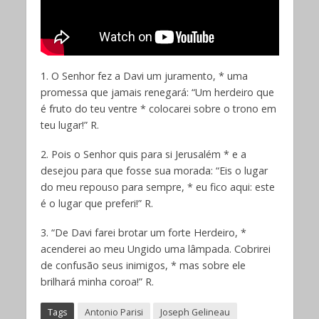
1. O Senhor fez a Davi um juramento, * uma
promessa que jamais renegará: “Um herdeiro que
é fruto do teu ventre * colocarei sobre o trono em
teu lugar!” R.
2. Pois o Senhor quis para si Jerusalém * e a
desejou para que fosse sua morada: “Eis o lugar
do meu repouso para sempre, * eu fico aqui: este
é o lugar que preferi!” R.
3. “De Davi farei brotar um forte Herdeiro, *
acenderei ao meu Ungido uma lâmpada. Cobrirei
de confusão seus inimigos, * mas sobre ele
brilhará minha coroa!” R.
Tags
Antonio Parisi
Joseph Gelineau