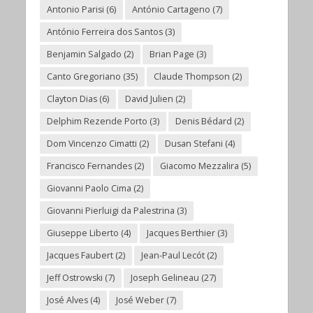
Antonio Parisi
(6)
António Cartageno
(7)
António Ferreira dos Santos
(3)
Benjamin Salgado
(2)
Brian Page
(3)
Canto Gregoriano
(35)
Claude Thompson
(2)
Clayton Dias
(6)
David Julien
(2)
Delphim Rezende Porto
(3)
Denis Bédard
(2)
Dom Vincenzo Cimatti
(2)
Dusan Stefani
(4)
Francisco Fernandes
(2)
Giacomo Mezzalira
(5)
Giovanni Paolo Cima
(2)
Giovanni Pierluigi da Palestrina
(3)
Giuseppe Liberto
(4)
Jacques Berthier
(3)
Jacques Faubert
(2)
Jean-Paul Lecót
(2)
Jeff Ostrowski
(7)
Joseph Gelineau
(27)
José Alves
(4)
José Weber
(7)