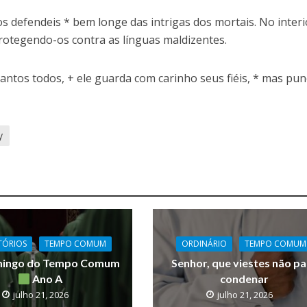
os defendeis * bem longe das intrigas dos mortais. No interi
rotegendo-os contra as línguas maldizentes.
antos todos, + ele guarda com carinho seus fiéis, * mas pun
y
TÓRIOS
TEMPO COMUM
ORDINÁRIO
TEMPO COMUM
mingo do Tempo Comum
Senhor, que viestes não pa
Ano A
condenar
julho 21, 2026
julho 21, 2026