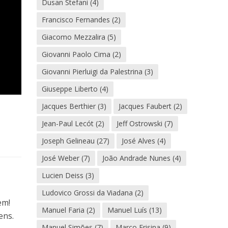
Dusan Stefani
(4)
Francisco Fernandes
(2)
Giacomo Mezzalira
(5)
Giovanni Paolo Cima
(2)
Giovanni Pierluigi da Palestrina
(3)
Giuseppe Liberto
(4)
Jacques Berthier
(3)
Jacques Faubert
(2)
Jean-Paul Lecót
(2)
Jeff Ostrowski
(7)
Joseph Gelineau
(27)
José Alves
(4)
José Weber
(7)
João Andrade Nunes
(4)
Lucien Deiss
(3)
Ludovico Grossi da Viadana
(2)
em!
Manuel Faria
(2)
Manuel Luís
(13)
ens.
Manuel Simões
(7)
Marco Frisina
(9)