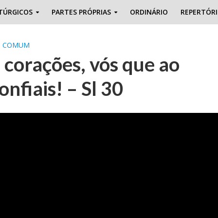
TÚRGICOS
PARTES PRÓPRIAS
ORDINÁRIO
REPERTÓR
O COMUM
s corações, vós que ao
nfiais! – Sl 30