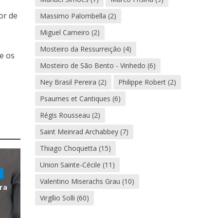
or de
Massimo Palombella
(2)
Miguel Carneiro
(2)
Mosteiro da Ressurreição
(4)
e os
Mosteiro de São Bento - Vinhedo
(6)
Ney Brasil Pereira
(2)
Philippe Robert
(2)
Psaumes et Cantiques
(6)
Régis Rousseau
(2)
Saint Meinrad Archabbey
(7)
Thiago Choquetta
(15)
Union Sainte-Cécile
(11)
Valentino Miserachs Grau
(10)
ra
Virgílio Solli
(60)