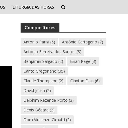
IOS
LITURGIA DAS HORAS
Compositores
Antonio Parisi
(6)
António Cartageno
(7)
António Ferreira dos Santos
(3)
Benjamin Salgado
(2)
Brian Page
(3)
Canto Gregoriano
(35)
Claude Thompson
(2)
Clayton Dias
(6)
David Julien
(2)
Delphim Rezende Porto
(3)
Denis Bédard
(2)
Dom Vincenzo Cimatti
(2)