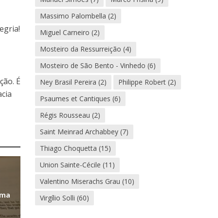
Massimo Palombella
(2)
egria!
Miguel Carneiro
(2)
Mosteiro da Ressurreição
(4)
Mosteiro de São Bento - Vinhedo
(6)
ção. É
Ney Brasil Pereira
(2)
Philippe Robert
(2)
acia
Psaumes et Cantiques
(6)
Régis Rousseau
(2)
Saint Meinrad Archabbey
(7)
Thiago Choquetta
(15)
Union Sainte-Cécile
(11)
Valentino Miserachs Grau
(10)
uma
Virgílio Solli
(60)