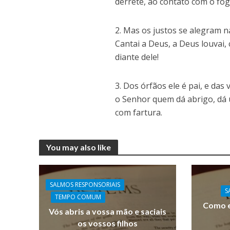
derrete, ao contato com o fog
2. Mas os justos se alegram n
Cantai a Deus, a Deus louvai,
diante dele!
3. Dos órfãos ele é pai, e das
o Senhor quem dá abrigo, dá u
com fartura.
You may also like
SALMOS RESPONSORIAIS
S
TEMPO COMUM
Como e
Vós abris a vossa mão e saciais
os vossos filhos