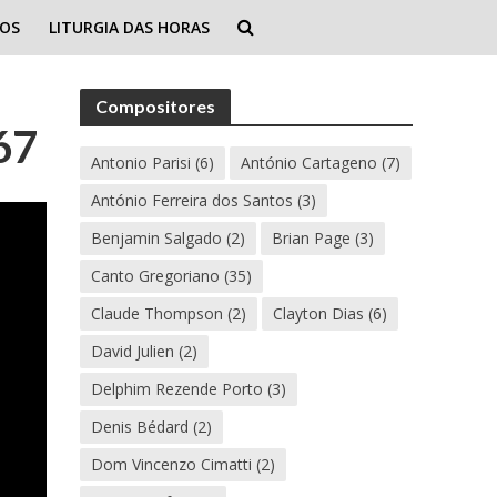
IOS
LITURGIA DAS HORAS
Compositores
67
Antonio Parisi
(6)
António Cartageno
(7)
António Ferreira dos Santos
(3)
Benjamin Salgado
(2)
Brian Page
(3)
Canto Gregoriano
(35)
Claude Thompson
(2)
Clayton Dias
(6)
David Julien
(2)
Delphim Rezende Porto
(3)
Denis Bédard
(2)
Dom Vincenzo Cimatti
(2)