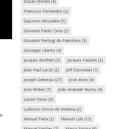
Dusan Stefani
(4)
Francisco Fernandes
(2)
Giacomo Mezzalira
(5)
Giovanni Paolo Cima
(2)
Giovanni Pierluigi da Palestrina
(3)
Giuseppe Liberto
(4)
Jacques Berthier
(3)
Jacques Faubert
(2)
Jean-Paul Lecót
(2)
Jeff Ostrowski
(7)
Joseph Gelineau
(27)
José Alves
(4)
José Weber
(7)
João Andrade Nunes
(4)
Lucien Deiss
(3)
Ludovico Grossi da Viadana
(2)
ue
Manuel Faria
(2)
Manuel Luís
(13)
Manuel Simões
(7)
Marco Frisina
(9)