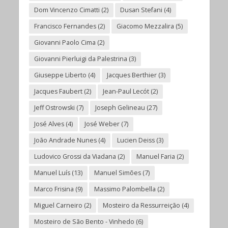
Dom Vincenzo Cimatti
(2)
Dusan Stefani
(4)
Francisco Fernandes
(2)
Giacomo Mezzalira
(5)
Giovanni Paolo Cima
(2)
Giovanni Pierluigi da Palestrina
(3)
Giuseppe Liberto
(4)
Jacques Berthier
(3)
Jacques Faubert
(2)
Jean-Paul Lecót
(2)
Jeff Ostrowski
(7)
Joseph Gelineau
(27)
José Alves
(4)
José Weber
(7)
João Andrade Nunes
(4)
Lucien Deiss
(3)
Ludovico Grossi da Viadana
(2)
Manuel Faria
(2)
Manuel Luís
(13)
Manuel Simões
(7)
Marco Frisina
(9)
Massimo Palombella
(2)
Miguel Carneiro
(2)
Mosteiro da Ressurreição
(4)
Mosteiro de São Bento - Vinhedo
(6)