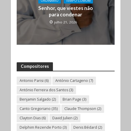
ORDINÁRIO
TEMPO COMUM
Senhor, que viestes não
para condenar
julho 21, 2026
Compositores
Antonio Parisi
(6)
António Cartageno
(7)
António Ferreira dos Santos
(3)
Benjamin Salgado
(2)
Brian Page
(3)
Canto Gregoriano
(35)
Claude Thompson
(2)
Clayton Dias
(6)
David Julien
(2)
Delphim Rezende Porto
(3)
Denis Bédard
(2)