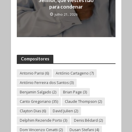
Senhor, que viestes não
para condenar
julho 21, 2026
Compositores
Antonio Parisi
(6)
António Cartageno
(7)
António Ferreira dos Santos
(3)
Benjamin Salgado
(2)
Brian Page
(3)
Canto Gregoriano
(35)
Claude Thompson
(2)
Clayton Dias
(6)
David Julien
(2)
Delphim Rezende Porto
(3)
Denis Bédard
(2)
Dom Vincenzo Cimatti
(2)
Dusan Stefani
(4)