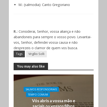
M.: (salmodia): Canto Gregoriano
R.:
Considerai, Senhor, vossa aliança e não
abandoneis para sempre o vosso povo. Levantai-
vos, Senhor, defendei vossa causa e não
desprezeis o clamor de quem vos busca.
Tags
Virgílio Solli
You may also like
SALMOS RESPONSORIAIS
TEMPO COMUM
Vós abris a vossa mão e
saciais os vossos filhos