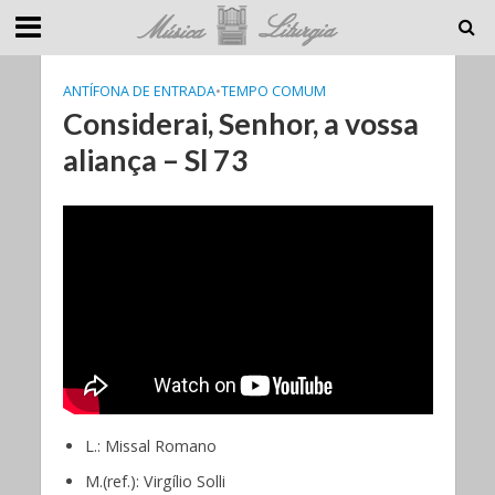
ANTÍFONA DE ENTRADA
•
TEMPO COMUM
Considerai, Senhor, a vossa
aliança – Sl 73
L.: Missal Romano
M.(ref.): Virgílio Solli