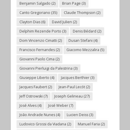
Benjamin Salgado
(2)
Brian Page
(3)
Canto Gregoriano
(35)
Claude Thompson
(2)
Clayton Dias
(6)
David Julien
(2)
Delphim Rezende Porto
(3)
Denis Bédard
(2)
Dom Vincenzo Cimatti
(2)
Dusan Stefani
(4)
Francisco Fernandes
(2)
Giacomo Mezzalira
(5)
Giovanni Paolo Cima
(2)
Giovanni Pierluigi da Palestrina
(3)
Giuseppe Liberto
(4)
Jacques Berthier
(3)
Jacques Faubert
(2)
Jean-Paul Lecót
(2)
Jeff Ostrowski
(7)
Joseph Gelineau
(27)
José Alves
(4)
José Weber
(7)
João Andrade Nunes
(4)
Lucien Deiss
(3)
Ludovico Grossi da Viadana
(2)
Manuel Faria
(2)