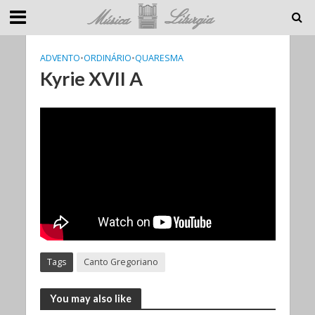
ADVENTO
•
ORDINÁRIO
•
QUARESMA
Kyrie XVII A
Tags
Canto Gregoriano
You may also like