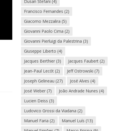
Dusan Stefani
(4)
Francisco Fernandes
(2)
Giacomo Mezzalira
(5)
Giovanni Paolo Cima
(2)
Giovanni Pierluigi da Palestrina
(3)
Giuseppe Liberto
(4)
Jacques Berthier
(3)
Jacques Faubert
(2)
Jean-Paul Lecót
(2)
Jeff Ostrowski
(7)
Joseph Gelineau
(27)
José Alves
(4)
José Weber
(7)
João Andrade Nunes
(4)
Lucien Deiss
(3)
Ludovico Grossi da Viadana
(2)
Manuel Faria
(2)
Manuel Luís
(13)
Manuel Simões
(7)
Marco Frisina
(9)