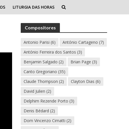
IOS
LITURGIA DAS HORAS
Compositores
Antonio Parisi
(6)
António Cartageno
(7)
António Ferreira dos Santos
(3)
Benjamin Salgado
(2)
Brian Page
(3)
Canto Gregoriano
(35)
Claude Thompson
(2)
Clayton Dias
(6)
David Julien
(2)
Delphim Rezende Porto
(3)
Denis Bédard
(2)
Dom Vincenzo Cimatti
(2)