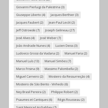
Giovanni Pierluigi da Palestrina
(3)
Giuseppe Liberto
(4)
Jacques Berthier
(3)
Jacques Faubert
(2)
Jean-Paul Lecót
(2)
Jeff Ostrowski
(7)
Joseph Gelineau
(27)
José Alves
(4)
José Weber
(7)
João Andrade Nunes
(4)
Lucien Deiss
(3)
Ludovico Grossi da Viadana
(2)
Manuel Faria
(2)
Manuel Luís
(13)
Manuel Simões
(7)
Marco Frisina
(9)
Massimo Palombella
(2)
Miguel Carneiro
(2)
Mosteiro da Ressurreição
(4)
Mosteiro de São Bento - Vinhedo
(6)
Ney Brasil Pereira
(2)
Philippe Robert
(2)
Psaumes et Cantiques
(6)
Régis Rousseau
(2)
Saint Meinrad Archabbey
(7)