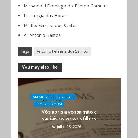
Missa do II Domingo do Tempo Comum
L.: Liturgia das Horas
M.: Pe. Ferreira dos Santos
A.: António Bastos
Tags
António Ferreira dos Santos
You may also like
SALMOS RESPONSORIAIS
TEMPO COMUM
Vós abris a vossa mão e
saciais os vossos filhos
julho 23, 2026