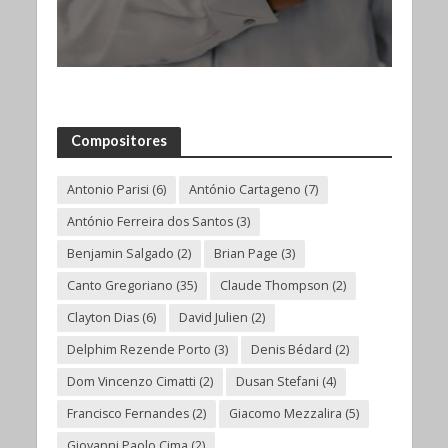
Compositores
Antonio Parisi
(6)
António Cartageno
(7)
António Ferreira dos Santos
(3)
Benjamin Salgado
(2)
Brian Page
(3)
Canto Gregoriano
(35)
Claude Thompson
(2)
Clayton Dias
(6)
David Julien
(2)
Delphim Rezende Porto
(3)
Denis Bédard
(2)
Dom Vincenzo Cimatti
(2)
Dusan Stefani
(4)
Francisco Fernandes
(2)
Giacomo Mezzalira
(5)
Giovanni Paolo Cima
(2)