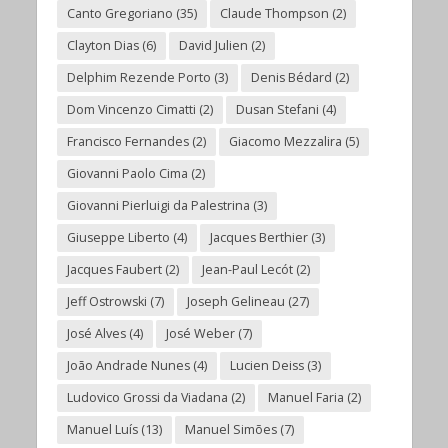
Canto Gregoriano
(35)
Claude Thompson
(2)
Clayton Dias
(6)
David Julien
(2)
Delphim Rezende Porto
(3)
Denis Bédard
(2)
Dom Vincenzo Cimatti
(2)
Dusan Stefani
(4)
Francisco Fernandes
(2)
Giacomo Mezzalira
(5)
Giovanni Paolo Cima
(2)
Giovanni Pierluigi da Palestrina
(3)
Giuseppe Liberto
(4)
Jacques Berthier
(3)
Jacques Faubert
(2)
Jean-Paul Lecót
(2)
Jeff Ostrowski
(7)
Joseph Gelineau
(27)
José Alves
(4)
José Weber
(7)
João Andrade Nunes
(4)
Lucien Deiss
(3)
Ludovico Grossi da Viadana
(2)
Manuel Faria
(2)
Manuel Luís
(13)
Manuel Simões
(7)