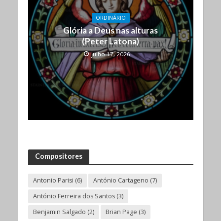
ORDINÁRIO
Glória a Deus nas alturas
(Peter Latona)
julho 17, 2026
Compositores
Antonio Parisi
(6)
António Cartageno
(7)
António Ferreira dos Santos
(3)
Benjamin Salgado
(2)
Brian Page
(3)