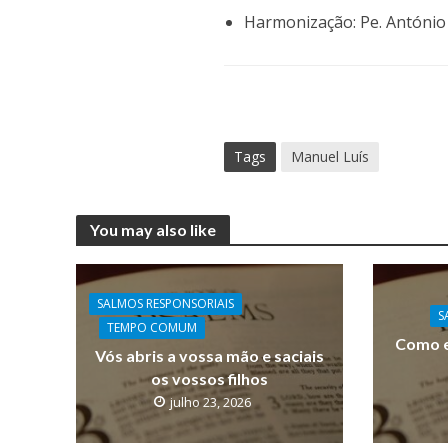
Harmonização: Pe. Antóni
Tags
Manuel Luís
You may also like
SALMOS RESPONSORIAIS
S
TEMPO COMUM
Como e
Vós abris a vossa mão e saciais
os vossos filhos
julho 23, 2026