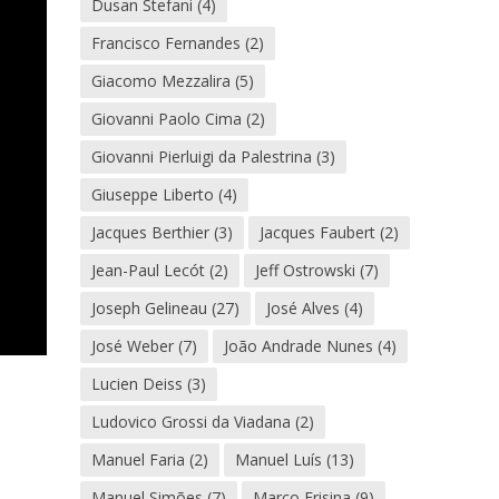
Dusan Stefani
(4)
Francisco Fernandes
(2)
Giacomo Mezzalira
(5)
Giovanni Paolo Cima
(2)
Giovanni Pierluigi da Palestrina
(3)
Giuseppe Liberto
(4)
Jacques Berthier
(3)
Jacques Faubert
(2)
Jean-Paul Lecót
(2)
Jeff Ostrowski
(7)
Joseph Gelineau
(27)
José Alves
(4)
José Weber
(7)
João Andrade Nunes
(4)
Lucien Deiss
(3)
Ludovico Grossi da Viadana
(2)
Manuel Faria
(2)
Manuel Luís
(13)
Manuel Simões
(7)
Marco Frisina
(9)