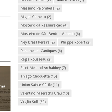
Massimo Palombella
(2)
Miguel Carneiro
(2)
Mosteiro da Ressurreição
(4)
Mosteiro de São Bento - Vinhedo
(6)
Ney Brasil Pereira
(2)
Philippe Robert
(2)
Psaumes et Cantiques
(6)
Régis Rousseau
(2)
Saint Meinrad Archabbey
(7)
Thiago Choquetta
(15)
Union Sainte-Cécile
(11)
uma
Valentino Miserachs Grau
(10)
Virgílio Solli
(60)