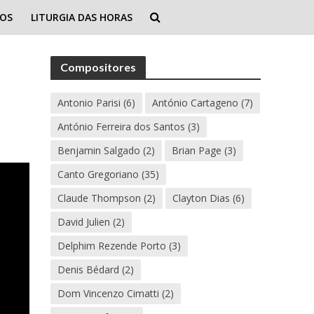
IOS
LITURGIA DAS HORAS
Compositores
Antonio Parisi
(6)
António Cartageno
(7)
António Ferreira dos Santos
(3)
Benjamin Salgado
(2)
Brian Page
(3)
Canto Gregoriano
(35)
Claude Thompson
(2)
Clayton Dias
(6)
David Julien
(2)
Delphim Rezende Porto
(3)
Denis Bédard
(2)
Dom Vincenzo Cimatti
(2)