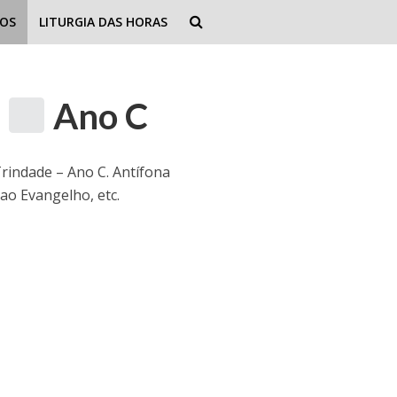
IOS
LITURGIA DAS HORAS
e
Ano C
Trindade – Ano C. Antífona
ao Evangelho, etc.