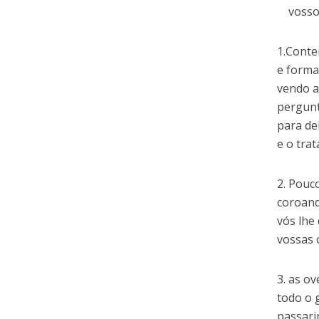
vosso 
1.Conte
e forma
vendo a 
pergunt
para de
e o tra
2. Pouc
coroand
vós lhe
vossas 
3. as ov
todo o 
passari