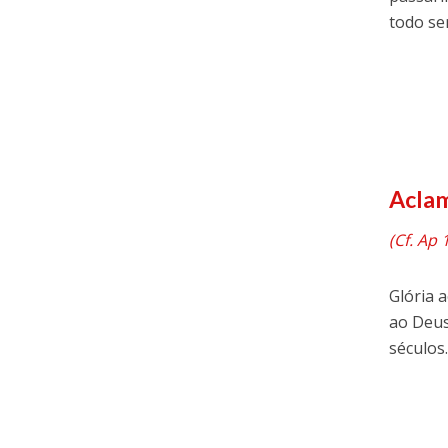
todo se
Acla
(Cf. Ap 1
Glória a
ao Deus
séculos