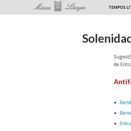
TEMPOS LI
Solenida
Sugestõ
de Entr
Antíf
Bend
Bened
Entra