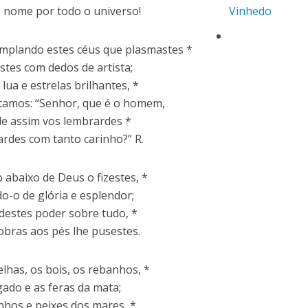
nome por todo o universo!
Vinhedo
mplando estes céus que plasmastes *
stes com dedos de artista;
lua e estrelas brilhantes, *
amos: “Senhor, que é o homem,
le assim vos lembrardes *
tardes com tanto carinho?” R.
o abaixo de Deus o fizestes, *
o-o de glória e esplendor;
 destes poder sobre tudo, *
obras aos pés lhe pusestes.
elhas, os bois, os rebanhos, *
gado e as feras da mata;
nhos e peixes dos mares, *