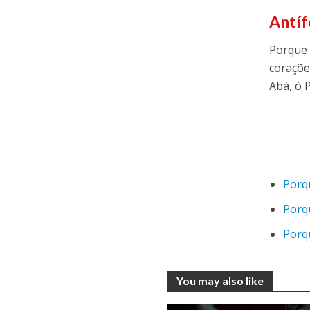
Antí
Porque 
coraçõe
Abá, ó 
Porqu
Porqu
Porq
You may also like