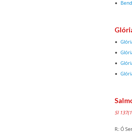
Bendi
Glóri
Glóri
Glóri
Glóri
Glór
Salmo
Sl 137(1
R.: Ó S