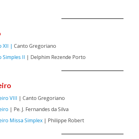
o
 XII |
Canto Gregoriano
 Simples II
| Delphim Rezende Porto
eiro
iro VIII
| Canto Gregoriano
eiro
| Pe. J. Fernandes da Silva
eiro Missa Simplex
| Philippe Robert