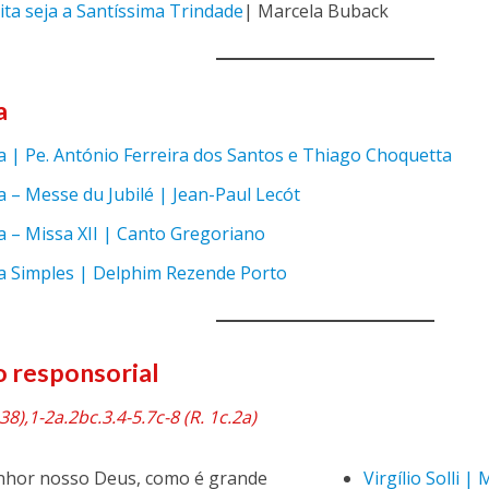
ta seja a Santíssima Trindade
| Marcela Buback
a
a | Pe. António Ferreira dos Santos e Thiago Choquetta
a – Messe du Jubilé | Jean-Paul Lecót
a – Missa XII | Canto Gregoriano
ia Simples | Delphim Rezende Porto
 responsorial
38),1-2a.2bc.3.4-5.7c-8 (R. 1c.2a)
enhor nosso Deus, como é grande
Virgílio Solli |